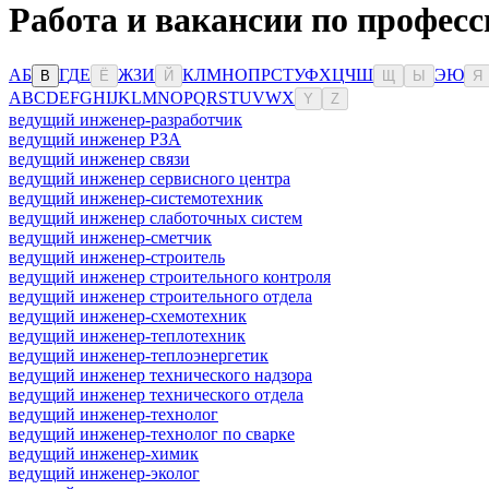
Работа и вакансии по професс
А
Б
Г
Д
Е
Ж
З
И
К
Л
М
Н
О
П
Р
С
Т
У
Ф
Х
Ц
Ч
Ш
Э
Ю
В
Ё
Й
Щ
Ы
Я
A
B
C
D
E
F
G
H
I
J
K
L
M
N
O
P
Q
R
S
T
U
V
W
X
Y
Z
ведущий инженер-разработчик
ведущий инженер РЗА
ведущий инженер связи
ведущий инженер сервисного центра
ведущий инженер-системотехник
ведущий инженер слаботочных систем
ведущий инженер-сметчик
ведущий инженер-строитель
ведущий инженер строительного контроля
ведущий инженер строительного отдела
ведущий инженер-схемотехник
ведущий инженер-теплотехник
ведущий инженер-теплоэнергетик
ведущий инженер технического надзора
ведущий инженер технического отдела
ведущий инженер-технолог
ведущий инженер-технолог по сварке
ведущий инженер-химик
ведущий инженер-эколог