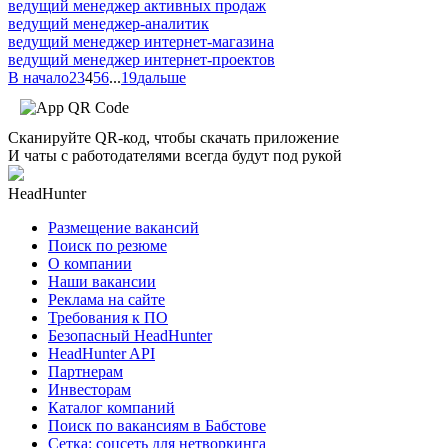
ведущий менеджер активных продаж
ведущий менеджер-аналитик
ведущий менеджер интернет-магазина
ведущий менеджер интернет-проектов
В начало
2
3
4
5
6
...
19
дальше
Сканируйте QR-код, чтобы скачать приложение
И чаты с работодателями всегда будут под рукой
HeadHunter
Размещение вакансий
Поиск по резюме
О компании
Наши вакансии
Реклама на сайте
Требования к ПО
Безопасный HeadHunter
HeadHunter API
Партнерам
Инвесторам
Каталог компаний
Поиск по вакансиям в Бабстове
Сетка: соцсеть для нетворкинга