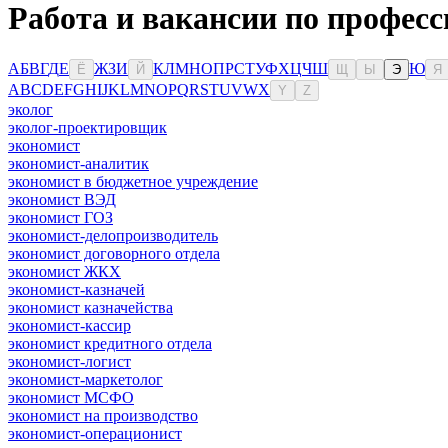
Работа и вакансии по професс
А
Б
В
Г
Д
Е
Ж
З
И
К
Л
М
Н
О
П
Р
С
Т
У
Ф
Х
Ц
Ч
Ш
Ю
Ё
Й
Щ
Ы
Э
Я
A
B
C
D
E
F
G
H
I
J
K
L
M
N
O
P
Q
R
S
T
U
V
W
X
Y
Z
эколог
эколог-проектировщик
экономист
экономист-аналитик
экономист в бюджетное учреждение
экономист ВЭД
экономист ГОЗ
экономист-делопроизводитель
экономист договорного отдела
экономист ЖКХ
экономист-казначей
экономист казначейства
экономист-кассир
экономист кредитного отдела
экономист-логист
экономист-маркетолог
экономист МСФО
экономист на производство
экономист-операционист