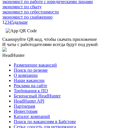
экономист по работе с юридическими лицами
экономист по сбыту
экономист по себестоимости
экономист по снабжению
1
2
3
4
5
дальше
Сканируйте QR-код, чтобы скачать приложение
И чаты с работодателями всегда будут под рукой
HeadHunter
Размещение вакансий
Поиск по резюме
О компании
Наши вакансии
Реклама на сайте
Требования к ПО
Безопасный HeadHunter
HeadHunter API
Партнерам
Инвесторам
Каталог компаний
Поиск по вакансиям в Бабстове
Сетка: соцсеть для нетворкинга