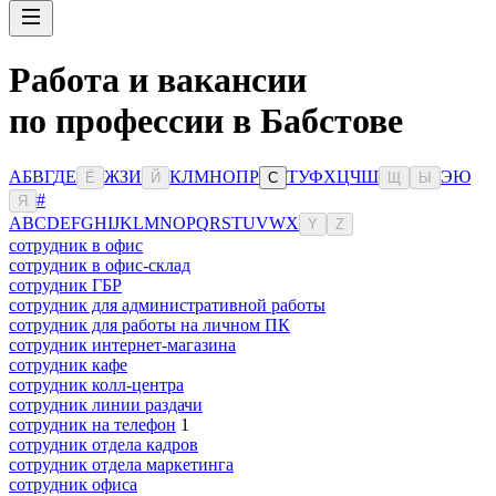
Работа и вакансии
по профессии в Бабстове
А
Б
В
Г
Д
Е
Ж
З
И
К
Л
М
Н
О
П
Р
Т
У
Ф
Х
Ц
Ч
Ш
Э
Ю
Ё
Й
С
Щ
Ы
#
Я
A
B
C
D
E
F
G
H
I
J
K
L
M
N
O
P
Q
R
S
T
U
V
W
X
Y
Z
сотрудник в офис
сотрудник в офис-склад
сотрудник ГБР
сотрудник для административной работы
сотрудник для работы на личном ПК
сотрудник интернет-магазина
сотрудник кафе
сотрудник колл-центра
сотрудник линии раздачи
сотрудник на телефон
1
сотрудник отдела кадров
сотрудник отдела маркетинга
сотрудник офиса