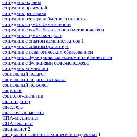
сотрудник охраны
сотрудник прачечной
сотрудник ресторана
сотрудник ресторана быстрого питания
сотрудник службы безопасности
сотрудник службы безопасности метрополитена
сотрудник службы контроля
сотрудник с опытом администратора
1
сотрудник с опытом бухгалтера
сотрудник с педагогическим образованием
сотрудник с функционалом экономиста-финансиста
сотрудник с функциями офис-менеджера
сотрудник химчистки
социальный педагог
социальный педагог-психолог
социальный психолог
социолог
социолог-аналитик
спа-оператор
спасатель
спасатель в бассейн
СПА-специалист
СПА-терапевт
специалист
2
специалист 1 линии технической поддержки
1