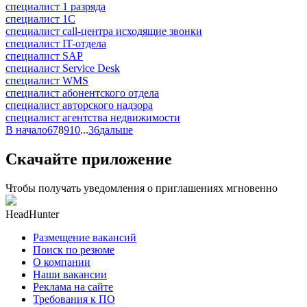
специалист 1 разряда
специалист 1С
специалист call-центра исходящие звонки
специалист IT-отдела
специалист SAP
специалист Service Desk
специалист WMS
специалист абонентского отдела
специалист авторского надзора
специалист агентства недвижимости
В начало
6
7
8
9
10
...
36
дальше
Скачайте приложение
Чтобы получать уведомления о приглашениях мгновенно
HeadHunter
Размещение вакансий
Поиск по резюме
О компании
Наши вакансии
Реклама на сайте
Требования к ПО