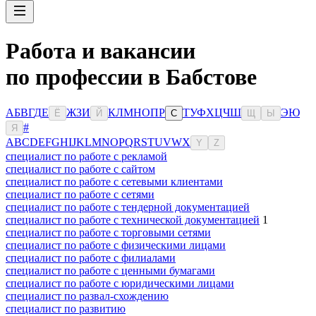
Работа и вакансии
по профессии в Бабстове
А
Б
В
Г
Д
Е
Ж
З
И
К
Л
М
Н
О
П
Р
Т
У
Ф
Х
Ц
Ч
Ш
Э
Ю
Ё
Й
С
Щ
Ы
#
Я
A
B
C
D
E
F
G
H
I
J
K
L
M
N
O
P
Q
R
S
T
U
V
W
X
Y
Z
специалист по работе с рекламой
специалист по работе с сайтом
специалист по работе с сетевыми клиентами
специалист по работе с сетями
специалист по работе с тендерной документацией
специалист по работе с технической документацией
1
специалист по работе с торговыми сетями
специалист по работе с физическими лицами
специалист по работе с филиалами
специалист по работе с ценными бумагами
специалист по работе с юридическими лицами
специалист по развал-схождению
специалист по развитию