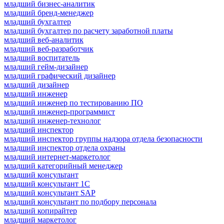
младший бизнес-аналитик
младший бренд-менеджер
младший бухгалтер
младший бухгалтер по расчету заработной платы
младший веб-аналитик
младший веб-разработчик
младший воспитатель
младший гейм-дизайнер
младший графический дизайнер
младший дизайнер
младший инженер
младший инженер по тестированию ПО
младший инженер-программист
младший инженер-технолог
младший инспектор
младший инспектор группы надзора отдела безопасности
младший инспектор отдела охраны
младший интернет-маркетолог
младший категорийный менеджер
младший консультант
младший консультант 1С
младший консультант SAP
младший консультант по подбору персонала
младший копирайтер
младший маркетолог