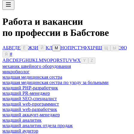
Работа и вакансии
по профессии в Бабстове
А
Б
В
Г
Д
Е
Ж
З
И
К
Л
Н
О
П
Р
С
Т
У
Ф
Х
Ц
Ч
Ш
Э
Ю
Ё
Й
М
Щ
Ы
#
Я
A
B
C
D
E
F
G
H
I
J
K
L
M
N
O
P
Q
R
S
T
U
V
W
X
Y
Z
механик швейного оборудования
микробиолог
младшая медицинская сестра
младшая медицинская сестра по уходу за больными
младший PHP-разработчик
младший PR-менеджер
младший SEO-специалист
младший web-программист
младший web-разработчик
младший аккаунт-менеджер
младший аналитик
младший аналитик отдела продаж
младший аудитор