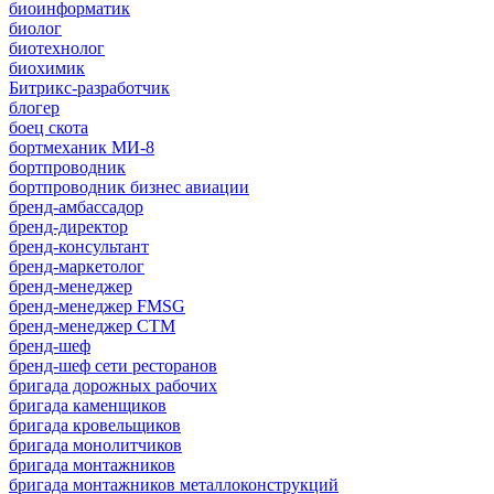
биоинформатик
биолог
биотехнолог
биохимик
Битрикс-разработчик
блогер
боец скота
бортмеханик МИ-8
бортпроводник
бортпроводник бизнес авиации
бренд-амбассадор
бренд-директор
бренд-консультант
бренд-маркетолог
бренд-менеджер
бренд-менеджер FMSG
бренд-менеджер СТМ
бренд-шеф
бренд-шеф сети ресторанов
бригада дорожных рабочих
бригада каменщиков
бригада кровельщиков
бригада монолитчиков
бригада монтажников
бригада монтажников металлоконструкций