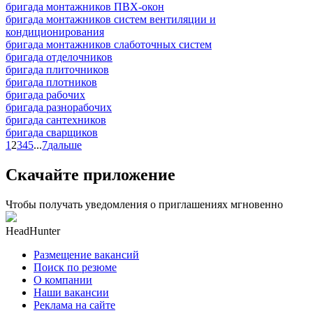
бригада монтажников ПВХ-окон
бригада монтажников систем вентиляции и
кондиционирования
бригада монтажников слаботочных систем
бригада отделочников
бригада плиточников
бригада плотников
бригада рабочих
бригада разнорабочих
бригада сантехников
бригада сварщиков
1
2
3
4
5
...
7
дальше
Скачайте приложение
Чтобы получать уведомления о приглашениях мгновенно
HeadHunter
Размещение вакансий
Поиск по резюме
О компании
Наши вакансии
Реклама на сайте