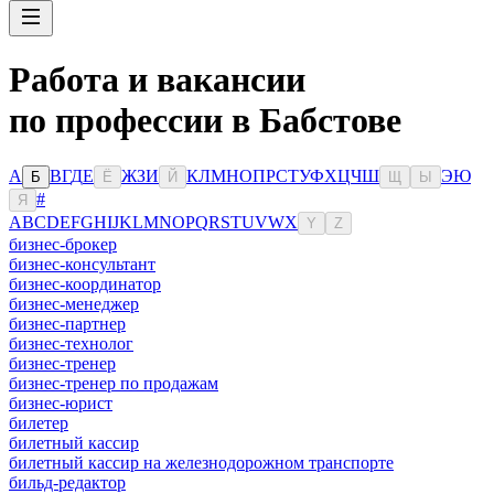
Работа и вакансии
по профессии в Бабстове
А
В
Г
Д
Е
Ж
З
И
К
Л
М
Н
О
П
Р
С
Т
У
Ф
Х
Ц
Ч
Ш
Э
Ю
Б
Ё
Й
Щ
Ы
#
Я
A
B
C
D
E
F
G
H
I
J
K
L
M
N
O
P
Q
R
S
T
U
V
W
X
Y
Z
бизнес-брокер
бизнес-консультант
бизнес-координатор
бизнес-менеджер
бизнес-партнер
бизнес-технолог
бизнес-тренер
бизнес-тренер по продажам
бизнес-юрист
билетер
билетный кассир
билетный кассир на железнодорожном транспорте
бильд-редактор