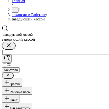
Главная
/
/
...
вакансии в Бабстове
/
заведующий кассой
заведующий кассой
Бабстово
График
Рабочие часы
Опыт
Тип занятости