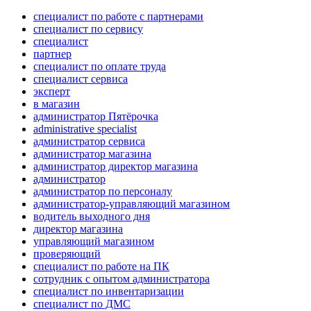
специалист по работе с партнерами
специалист по сервису
специалист
партнер
специалист по оплате труда
специалист сервиса
эксперт
в магазин
администратор Пятёрочка
administrative specialist
администратор сервиса
администратор магазина
администратор директор магазина
администратор
администратор по персоналу
администратор-управляющий магазином
водитель выходного дня
директор магазина
управляющий магазином
проверяющий
специалист по работе на ПК
сотрудник с опытом администратора
специалист по инвентаризации
специалист по ДМС