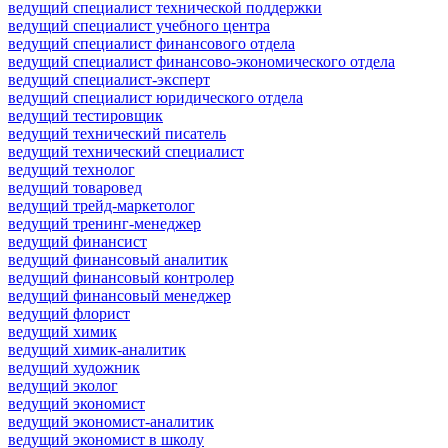
ведущий специалист технической поддержки
ведущий специалист учебного центра
ведущий специалист финансового отдела
ведущий специалист финансово-экономического отдела
ведущий специалист-эксперт
ведущий специалист юридического отдела
ведущий тестировщик
ведущий технический писатель
ведущий технический специалист
ведущий технолог
ведущий товаровед
ведущий трейд-маркетолог
ведущий тренинг-менеджер
ведущий финансист
ведущий финансовый аналитик
ведущий финансовый контролер
ведущий финансовый менеджер
ведущий флорист
ведущий химик
ведущий химик-аналитик
ведущий художник
ведущий эколог
ведущий экономист
ведущий экономист-аналитик
ведущий экономист в школу