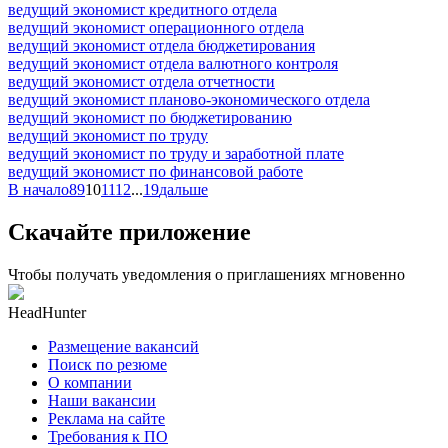
ведущий экономист кредитного отдела
ведущий экономист операционного отдела
ведущий экономист отдела бюджетирования
ведущий экономист отдела валютного контроля
ведущий экономист отдела отчетности
ведущий экономист планово-экономического отдела
ведущий экономист по бюджетированию
ведущий экономист по труду
ведущий экономист по труду и заработной плате
ведущий экономист по финансовой работе
В начало
8
9
10
11
12
...
19
дальше
Скачайте приложение
Чтобы получать уведомления о приглашениях мгновенно
HeadHunter
Размещение вакансий
Поиск по резюме
О компании
Наши вакансии
Реклама на сайте
Требования к ПО