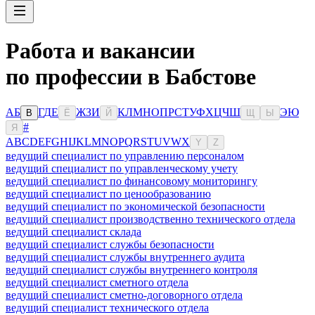
Работа и вакансии
по профессии в Бабстове
А
Б
Г
Д
Е
Ж
З
И
К
Л
М
Н
О
П
Р
С
Т
У
Ф
Х
Ц
Ч
Ш
Э
Ю
В
Ё
Й
Щ
Ы
#
Я
A
B
C
D
E
F
G
H
I
J
K
L
M
N
O
P
Q
R
S
T
U
V
W
X
Y
Z
ведущий специалист по управлению персоналом
ведущий специалист по управленческому учету
ведущий специалист по финансовому мониторингу
ведущий специалист по ценообразованию
ведущий специалист по экономической безопасности
ведущий специалист производственно технического отдела
ведущий специалист склада
ведущий специалист службы безопасности
ведущий специалист службы внутреннего аудита
ведущий специалист службы внутреннего контроля
ведущий специалист сметного отдела
ведущий специалист сметно-договорного отдела
ведущий специалист технического отдела