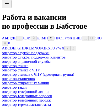
Работа и вакансии
по профессии в Бабстове
А
Б
В
Г
Д
Е
Ж
З
И
К
Л
М
Н
П
Р
С
Т
У
Ф
Х
Ц
Ч
Ш
Э
Ю
Ё
Й
О
Щ
Ы
#
Я
A
B
C
D
E
F
G
H
I
J
K
L
M
N
O
P
Q
R
S
T
U
V
W
X
Y
Z
оператор службы поддержки
оператор службы поддержки клиентов
оператор справочной службы
оператор станка
оператор станка с ЧПУ
оператор станков с ЧПУ (фрезерная группа)
оператор-станочник
оператор стиральных машин
оператор такси
оператор телефонной линии
оператор телефонных опросов
оператор телефонных продаж
оператор термопластавтомата