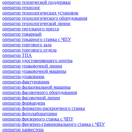
оператор технической поддержки
оператор-технолог
оператор технологических установок
оператор технологического оборудования
оператор технологической линии
оператор тигельного пресса
оператор товарный
оператор токарного станка с ЧПУ
оператор торгового зала
оператор торгового отдела
оператор ТПА
оператор удостоверяющего центра
оператор упаковочной линии
оператор упаковочной машины
оператор-упаковщик
оператор-фактуровщик
оператор фальцевальной машины
оператор фасовочного оборудования
оператор фасовочной линии
оператор форвардера
оператор форматно-раскроечного станка
оператор фотолаборатории
оператор фрезерного станка с ЧПУ
оператор фрезерно-гравировального станка с ЧПУ
оператор харвестера