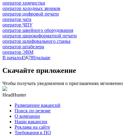
оператор химчистки
оператор холодных звонков
оператор цифровой печати
оператор чата
оператор ЧПУ
оператор швейного оборудования
оператор широкоформатной печати
оператор шлифовального станка
оператор штабелера
оператор ЭВМ
В начало
4
5
6
7
8
9
дальше
Скачайте приложение
Чтобы получать уведомления о приглашениях мгновенно
HeadHunter
Размещение вакансий
Поиск по резюме
О компании
Наши вакансии
Реклама на сайте
Требования к ПО