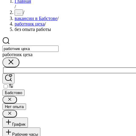
Главная
/
/
...
вакансии в Бабстове
/
работник цеха
/
без опыта работы
работник цеха
Бабстово
Нет опыта
График
Рабочие часы