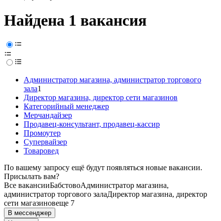
Найдена 1 вакансия
Администратор магазина, администратор торгового
зала
1
Директор магазина, директор сети магазинов
Категорийный менеджер
Мерчандайзер
Продавец-консультант, продавец-кассир
Промоутер
Супервайзер
Товаровед
По вашему запросу ещё будут появляться новые вакансии.
Присылать вам?
Все вакансии
Бабстово
Администратор магазина,
администратор торгового зала
Директор магазина, директор
сети магазинов
еще 7
В мессенджер