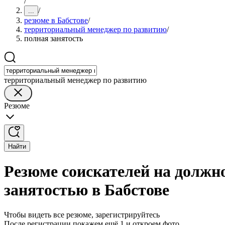
/
/
...
резюме в Бабстове
/
территориальный менеджер по развитию
/
полная занятость
территориальный менеджер по развитию
Резюме
Найти
Резюме соискателей на должн
занятостью в Бабстове
Чтобы видеть все резюме, зарегистрируйтесь
После регистрации покажем ещё 1 и откроем фото