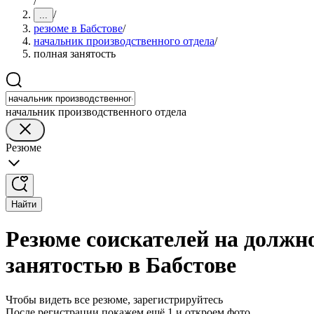
/
/
...
резюме в Бабстове
/
начальник производственного отдела
/
полная занятость
начальник производственного отдела
Резюме
Найти
Резюме соискателей на должно
занятостью в Бабстове
Чтобы видеть все резюме, зарегистрируйтесь
После регистрации покажем ещё 1 и откроем фото