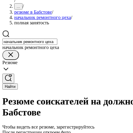
/
/
...
резюме в Бабстове
/
начальник ремонтного цеха
/
полная занятость
начальник ремонтного цеха
Резюме
Найти
Резюме соискателей на должно
Бабстове
Чтобы видеть все резюме, зарегистрируйтесь
После регистрации откроем фото