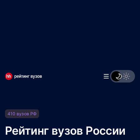
Мы используем файлы cookie, чтобы обеспечивать
правильную работу нашего веб-сайта и анализировать
сетевой трафик.
Правила использования файлов cookie
Мы используем файлы cookie.
Правила использования
файлов cookie
Понятно
410
вузов
РФ
Рейтинг вузов России