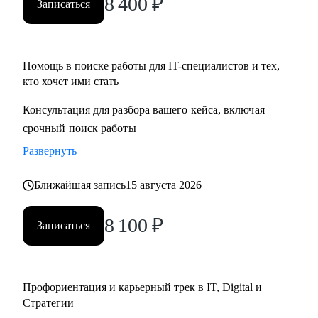
8 400
₽
Записаться
• Определим стратегию поиска подходящей роли и
развития на продуктовых и бизнес позициях.
Помощь в поиске работы для IT-специалистов и тех,
Кому могу помочь:
кто хочет ими стать
• Product-менеджерам/Владельцам продуктов;
• Руководителям проектов/Руководителям стратегических
Консультация для разбора вашего кейса, включая
проектов;
срочный поиск работы
• Менеджерам по развитию бизнеса;
Развернуть
• Специалистам по стратегии, инвестициям и консалтингу,
а также высшему и среднему менеджменту;
Ближайшая запись
15 августа 2026
• Product marketing менеджерам/Маркетологам;
• Продуктовым аналитикам/Бизнес-аналитикам;
8 100
₽
Записаться
• Всем не IT-специалистам, которые хотят перейти в IT.
Профориентация и карьерный трек в IT, Digital и
Стратегии