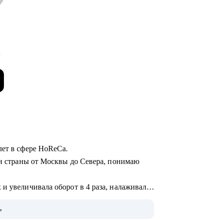
с
лет в сфере HoReCa.
ки страны от Москвы до Севера, понимаю
и увеличивала оборот в 4 раза, налаживала
ь
 управленцев, которые успешно развились в