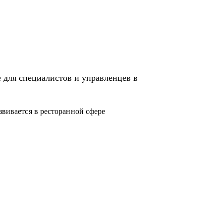
а с нуля более 20 ресторанных команд.
иятиях всегда более 90 % и даже сейчас. Я
 управленцами ресторанов.
нила всю команду (120 человек).
 для специалистов и управленцев в
irotel: ресторан и банкетный зал
звивается в ресторанной сфере
роны /с чего начать).
ия процессов
я специфику маленьких городов.
его они хотят.
овать бюджет и дать рекомендации.