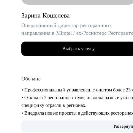
Зарина Кошелева
Операционный директор ресторанного
направления в Mirotel / ex-Росинтерс Ресторант
Выбрать услугу
Обо мне
• Профессиональный управленец, с опытом более 23 
• Открыла 7 ресторанов с нуля, освоила разные угол
специфику отрасли в регионах.
• Внедряла новые проекты в действующих ресторанах 
собственное производство.
Развернут
• Вырастила и отправила во взрослую жизнь более 30