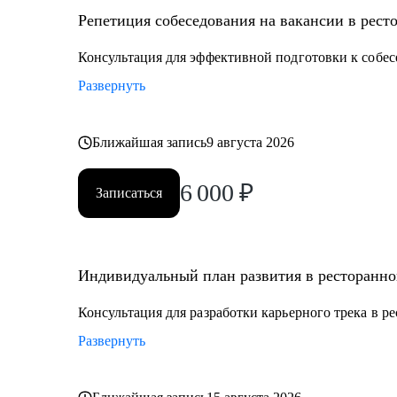
Репетиция собеседования на вакансии в рест
Кому могу помочь:
• Управляющим, Директорам и менеджерам ресторан
Консультация для эффективной подготовки к собес
• Шеф поварам и Су-шефам
Развернуть
• Всем, кто хочет развиваться в сфере ресторанов
Ближайшая запись
9 августа 2026
6 000
₽
Записаться
Индивидуальный план развития в ресторанно
Консультация для разработки карьерного трека в р
Развернуть