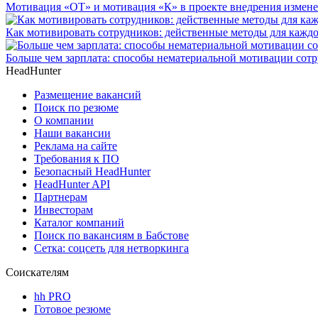
Мотивация «ОТ» и мотивация «К» в проекте внедрения измен
Как мотивировать сотрудников: действенные методы для каждо
Больше чем зарплата: способы нематериальной мотивации сот
HeadHunter
Размещение вакансий
Поиск по резюме
О компании
Наши вакансии
Реклама на сайте
Требования к ПО
Безопасный HeadHunter
HeadHunter API
Партнерам
Инвесторам
Каталог компаний
Поиск по вакансиям в Бабстове
Сетка: соцсеть для нетворкинга
Соискателям
hh PRO
Готовое резюме