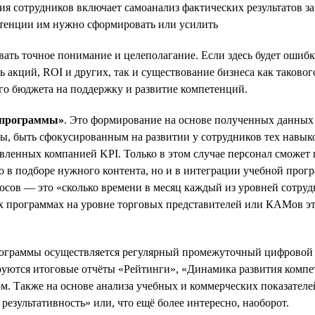
ия сотрудников включает самоанализ фактических результатов 
етенции им нужно сформировать или усилить
ть точное понимание и целеполагание. Если здесь будет ошибка,
ь акций, ROI и других, так и существование бизнеса как таково
го бюджета на поддержку и развитие компетенций.
т программы»
. Это формирование на основе полученных данных 
, быть сфокусированным на развитии у сотрудников тех навыков
овленных компанией KPI. Только в этом случае персонал сможет
ко в подборе нужного контента, но и в интеграции учебной про
росов — это «сколько времени в месяц каждый из уровней сотру
программах на уровне торговых представителей или КАМов эта ц
ограммы осуществляется регулярный промежуточный цифровой за
уются итоговые отчёты «Рейтинги», «Динамика развития компе
м. Также на основе анализа учебных и коммерческих показател
результативность» или, что ещё более интересно, наоборот.