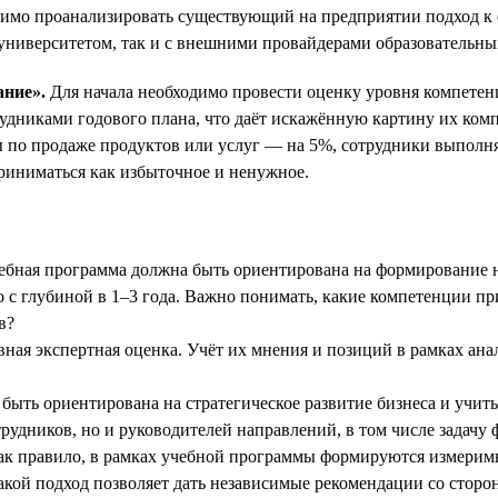
димо проанализировать существующий на предприятии подход к 
университетом, так и с внешними провайдерами образовательны
ание».
Для начала необходимо провести оценку уровня компетен
рудниками годового плана, что даёт искажённую картину их комп
ны по продаже продуктов или услуг — на 5%, сотрудники выпол
приниматься как избыточное и ненужное.
Учебная программа должна быть ориентирована на формирование 
о с глубиной в 1–3 года. Важно понимать, какие компетенции 
в?
ная экспертная оценка. Учёт их мнения и позиций в рамках ана
быть ориентирована на стратегическое развитие бизнеса и учи
трудников, но и руководителей направлений, в том числе задачу
к правило, в рамках учебной программы формируются измеримы
акой подход позволяет дать независимые рекомендации со стор