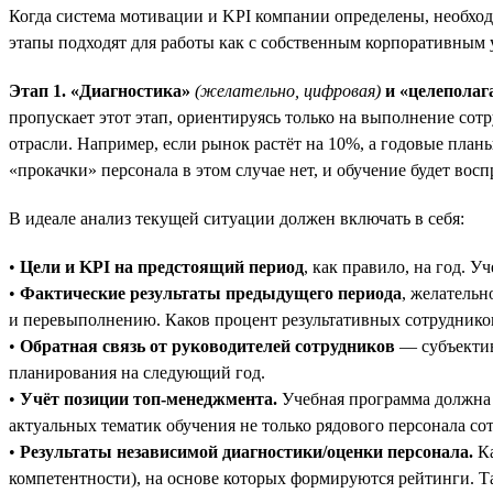
Когда система мотивации и KPI компании определены, необхо
этапы подходят для работы как с собственным корпоративным 
Этап 1. «Диагностика»
(желательно, цифровая)
и «целеполаг
пропускает этот этап, ориентируясь только на выполнение сот
отрасли. Например, если рынок растёт на 10%, а годовые пла
«прокачки» персонала в этом случае нет, и обучение будет вос
В идеале анализ текущей ситуации должен включать в себя:
•
Цели и KPI на предстоящий период
, как правило, на год. 
•
Фактические результаты предыдущего периода
, желательн
и перевыполнению. Каков процент результативных сотруднико
•
Обратная связь от руководителей сотрудников
— субъектив
планирования на следующий год.
•
Учёт позиции топ-менеджмента.
Учебная программа должна 
актуальных тематик обучения не только рядового персонала со
•
Результаты независимой диагностики/оценки персонала.
Ка
компетентности), на основе которых формируются рейтинги. Т