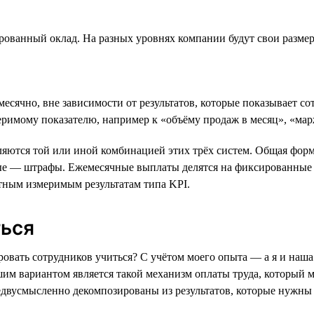
ованный оклад. На разных уровнях компании будут свои размеры
есячно, вне зависимости от результатов, которые показывает с
меримому показателю, например к «объёму продаж в месяц», «м
яются той или иной комбинацией этих трёх систем. Общая форм
ые — штрафы. Ежемесячные выплаты делятся на фиксированные 
тным измеримым результатам типа KPI.
ться
ировать сотрудников учиться? С учётом моего опыта — а я и наш
им вариантом является такой механизм оплаты труда, который
едвусмысленно декомпозированы из результатов, которые нужны