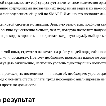
вой нормальности» ещё существует значительное количество орг
анию сотрудниками поставленных перед ними задач и их важнос
ии с определением её целей по SMART. Именно это позволит ма
м новой системы мотивации. Зачастую рекрутеры, подбирая кан
 обычно существенно меньше, чем та, которую позволяет получи
надо корректировать и настраивать кадровую службу выбирать 
ает мой опыт, стремятся нанимать на работу людей определённо
е могут «подсидеть». Поэтому необходимо проводить плановые о
огут дать заключение, насколько уровень существующих компете
н происходить постепенно — и, вводя её, необходимо удостовери
ода с момента старта оплаты труда необходимо анализировать не
ия профилю должности.
 результат