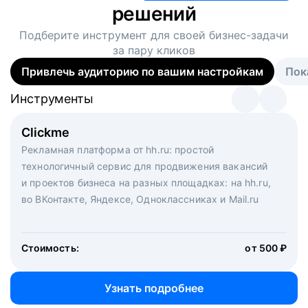
решений
Подберите инструмент для своей
бизнес-задачи
за пару кликов
Привлечь аудиторию по вашим настройкам
Пок
Инструменты
Инструменты
Инструменты
Виртуальный рекрутер
Clickme
Вакансия дня
Массовый подбор под ключ. Решите, сколько
Рекламная платформа от hh.ru: простой
Рекламный формат для вакансий на главной странице
кандидатов и когда вам нужно, и за дело возьмутся
технологичный сервис для продвижения вакансий
hh.ru. Увеличивает количество откликов
маркетологи, рекрутеры и проектные менеджеры
и проектов бизнеса на разных площадках: на hh.ru,
hh.ru с целым набором digital-инструментов
во ВКонтакте, Яндексе, Одноклассниках и Mail.ru
Стоимость:
от 200 000 ₽
Узнать подробнее
Стоимость:
от 500 ₽
Узнать подробнее
Узнать подробнее