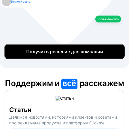
Борис Кашко
Юлия Изоитко
Александр Кулагин
Даниил Макаров
Екатерина Лазаренко
Юлия Изоитко
Получить решение для компании
Поддержим и
всё
расскажем
Статьи
Делимся новостями, историями клиентов и советами
про рекламные продукты и платформу Clickme