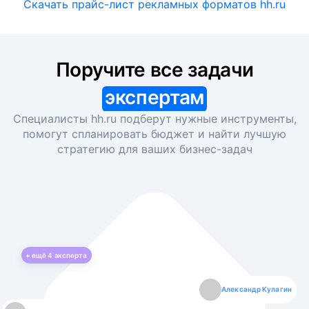
Скачать прайс-лист рекламных форматов hh.ru
Поручите все задачи
экспертам
Специалисты hh.ru подберут нужные инструменты,
помогут спланировать бюджет и найти лучшую
стратегию для ваших
бизнес-задач
+ ещё
4
эксперта
Екатерина Лазаренко
Александр Кулагин
Даниил Макаров
Борис Кашко
Юлия Изоитко