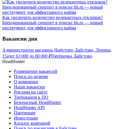
Как увеличить количество релевантных откликов?
Брендированный сниппет в поиске hh.ru — новый
инструмент для эффективного найма
Вакансии дня
Администратор магазина (Бабстово, Бабстово, Ленина,
15а)
от
63 000
до
80 000
₽
Пятёрочка, Бабстово
HeadHunter
Размещение вакансий
Поиск по резюме
О компании
Наши вакансии
Реклама на сайте
Требования к ПО
Безопасный HeadHunter
HeadHunter API
Партнерам
Инвесторам
Каталог компаний
Поиск по вакансиям в Бабстове