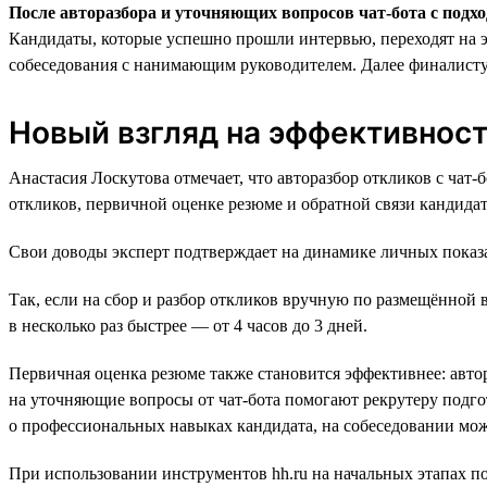
После авторазбора и уточняющих вопросов чат-бота с под
Кандидаты, которые успешно прошли интервью, переходят на эт
собеседования с нанимающим руководителем. Далее финалисту
Новый взгляд на эффективнос
Анастасия Лоскутова отмечает, что авторазбор откликов с чат-
откликов, первичной оценке резюме и обратной связи кандида
Свои доводы эксперт подтверждает на динамике личных показа
Так, если на сбор и разбор откликов вручную по размещённой в
в несколько раз быстрее — от 4 часов до 3 дней.
Первичная оценка резюме также становится эффективнее: авто
на уточняющие вопросы от чат-бота помогают рекрутеру подг
о профессиональных навыках кандидата, на собеседовании можн
При использовании инструментов hh.ru на начальных этапах по