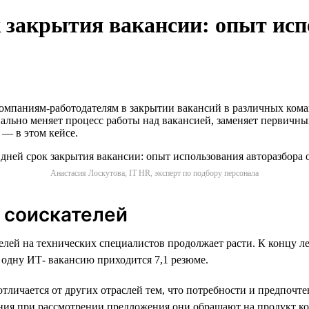
к закрытия вакансии: опыт ис
мпаниям-работодателям в закрытии вакансий в различных команд
иально меняет процесс работы над вакансией, заменяет первичны
— в этом кейсе.
Анастасия Лоскутова, IT HR, эксперт по подбору персонала
я соискателей
лей на технических специалистов продолжает расти. К концу ле
а одну ИТ- вакансию приходится 7,1 резюме.
тличается от других отраслей тем, что потребности и предпочт
ания при рассмотрении предложения они обращают на продукт ко