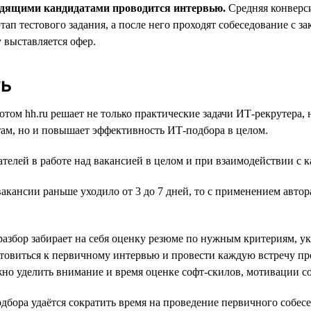
ходящими кандидатами проводится интервью.
Средняя конверси
ап тестового задания, а после него проходят собеседование с з
 выставляется офер.
ть
ботом hh.ru решает не только практические задачи ИТ-рекрутера
там, но и повышает эффективность ИТ-подбора в целом.
телей в работе над вакансией в целом и при взаимодействии с 
акансии раньше уходило от 3 до 7 дней, то с применением автор
разбор забирает на себя оценку резюме по нужным критериям, ук
отовиться к первичному интервью и провести каждую встречу п
о уделить внимание и время оценке софт-скилов, мотивации сои
дбора удаётся сократить время на проведение первичного собесе