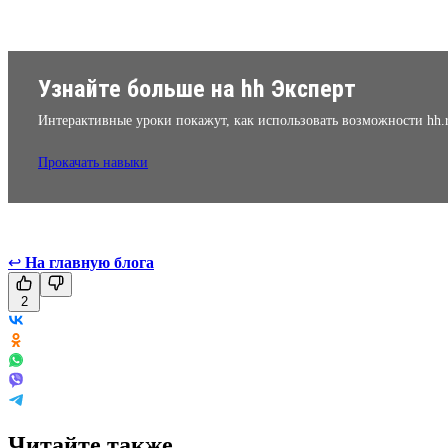
Узнайте больше на hh Эксперт
Интерактивные уроки покажут, как использовать возможности hh.
Прокачать навыки
↩
На главную блога
2
Читайте также