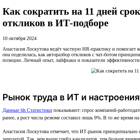
Как сократить на 11 дней сро
откликов в ИТ-подборе
10 октября 2024
Анастасия Лоскутова ведёт частную HR-практику и помогает ко
она поделилась, как авторазбор откликов с чат-ботом принцип
позиции. Личный опыт, лайфхаки и показатели эффективности 
Рынок труда в ИТ и настроени
Данные hh Статистики
показывают: спрос компаний-работодате
ранее, а рост числа резюме составил лишь 9%. В то же время н
Анастасия Лоскутова отмечает, что ИТ-рынок принципиально о
зарплатой. Так, чем выше грейд кандидатов, тем больше вним