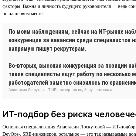
факторы. Важна и личность будущего руководителя — ведь сои
не на первом месте.
По моим наблюдениям, сейчас на ИТ-рынке набл
конкуренция за вакансии среди специалистов н
напрямую пишут рекрутерам.
Во-вторых, высокая конкуренция за позиции наб
такие специалисты ищут работу по несколько м
работодателей заметно снизилось по сравнению
Анастасия Лоскутова, IT HR, эксперт по подбору персонала
ИТ-подбор без риска человеч
Основная специализация Анастасии Лоскутовой — ИТ-подбор сп
DevOps-, SRE-инженеров, остальное — это так называемые no