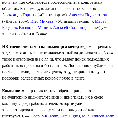
но и там, где собираются профессионалы в конкретных
областях. К примеру, владельцы известных каналов
Александр Горный
(«Стартап дня»),
Алексей Подклетнов
(«Дизраптор»),
Глеб Михеев
(«Уставший техдир»),
Марат
Юсупов
,
Владилен Минин
,
Алексей Смагин
(data.csv) уже
завели профили в
Сетке
.
HR-специалистам и нанимающим менеджерам
— решать
задачи, связанные с персоналом: от найма до развития.
Сетка
тесно интегрирована с hh.ru, что делает поиск подходящих
работников простым и бесплатным. Достаточно опубликовать
пост-вакансию, настроить целевую аудиторию и получать
подборки релевантных резюме прямо в ленте.
Компаниям
— развивать технобренд прицельно
на аудиторию диджитал-гениев и привлекать их в свою
команду. Среди работодателей, которые уже
зарегистрировались в соцсети и используют её как
инструмент, —
Сбер
,
VK Team
,
Alfa Digital
,
MTS Fintech Team
,