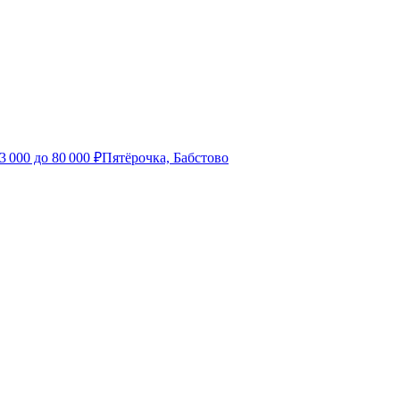
3 000
до
80 000
₽
Пятёрочка, Бабстово