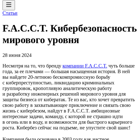
Статьи
F.A.C.C.T. Кибербезопасность
мирового уровня
28 июня 2024
Несмотря на то, что бренду
компании F.A.C.C.T.
чуть больше
года, за ее плечами — большая насыщенная история. В ней
вы найдете 20‑летнюю бескомпромиссную борьбу
с киберпреступностью, ликвидацию криминальных
группировок, кропотливую аналитическую работу
и разработку инженерных решений мирового уровня для
защиты бизнеса от кибератак. Те из вас, кто хочет превратить
свою работу в захватывающее приключение и связать свою
жизнь с кибербезом, найдут в F.A.C.C.T. амбициозные
интересные задачи, команду, с которой не страшно идти
в огонь или в воду, и возможности для быстрого карьерного
роста. Кибербез сейчас на подъеме, не упустите свой шанс!
Компания была основана в 2003 году как частное