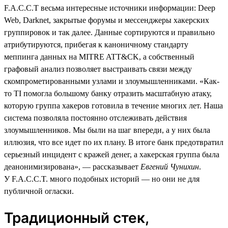
F.A.C.C.T весьма интересные источники информации: Deep
Web, Darknet, закрытые форумы и мессенджеры хакерских
группировок и так далее. Данные сортируются и правильно
атрибутируются, прибегая к каноничному стандарту
меппинга данных на MITRE ATT&CK, а собственный
графовый анализ позволяет выстраивать связи между
скомпрометированными узлами и злоумышленниками. «Как-
то TI помогла большому банку отразить масштабную атаку,
которую группа хакеров готовила в течение многих лет. Наша
система позволяла постоянно отслеживать действия
злоумышленников. Мы были на шаг впереди, а у них была
иллюзия, что все идет по их плану. В итоге банк предотвратил
серьезный инцидент с кражей денег, а хакерская группа была
деанонимизирована», — рассказывает
Евгений Чунихин
.
У F.A.C.C.T. много подобных историй — но они не для
публичной огласки.
Традиционный стек,