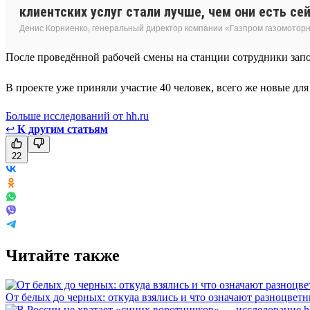
клиентских услуг стали лучше, чем они есть сей
Денис Корниенко, генеральный директор компании «Газпром газомотор
После проведённой рабочей смены на станции сотрудники запо
В проекте уже приняли участие 40 человек, всего же новые дл
Больше исследований от hh.ru
↩
К другим статьям
22
Читайте также
От белых до черных: откуда взялись и что означают разноцвет