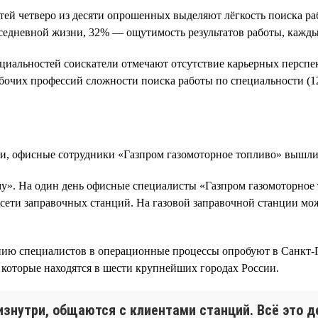
й четверо из десяти опрошенных выделяют лёгкость поиска ра
вседневной жизни, 32% — ощутимость результатов работы, кажд
иальностей соискатели отмечают отсутствие карьерных перспек
бочих профессий сложности поиска работы по специальности (12
и, офисные сотрудники «Газпром газомоторное топливо» вышли 
му». На один день офисные специалисты «Газпром газомоторное
а сети заправочных станций. На газовой заправочной станции м
нию специалистов в операционные процессы опробуют в Санкт-П
которые находятся в шести крупнейших городах России.
нутри, общаются с клиентами станций. Всё это де