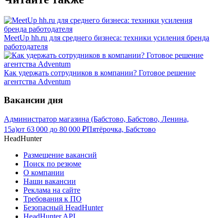
MeetUp hh.ru для среднего бизнеса: техники усиления бренда
работодателя
Как удержать сотрудников в компании? Готовое решение
агентства Adventum
Вакансии дня
Администратор магазина (Бабстово, Бабстово, Ленина,
15а)
от
63 000
до
80 000
₽
Пятёрочка, Бабстово
HeadHunter
Размещение вакансий
Поиск по резюме
О компании
Наши вакансии
Реклама на сайте
Требования к ПО
Безопасный HeadHunter
HeadHunter API