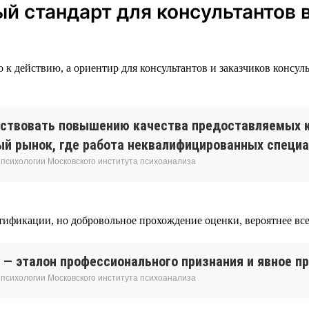
й стандарт для консультантов 
во к действию, а ориентир для консультантов и заказчиков конс
ствовать повышению качества предоставляемых к
 рынок, где работа неквалифицированных специал
 психологии Московского института психоанализа
ертификации, но добровольное прохождение оценки, вероятнее вс
 — эталон профессионального признания и явное п
 психологии Московского института психоанализа