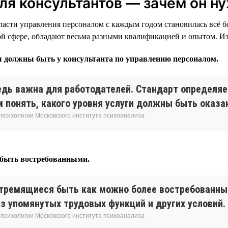
я консультантов — зачем он н
ласти управления персоналом с каждым годом становилась всё б
той сфере, обладают весьма разными квалификацией и опытом. И
ы должны быть у консультанта по управлению персоналом.
дь важна для работодателей. Стандарт определяет
м понять, какого уровня услуги должны быть оказа
 психологии Московского института психоанализа
 быть востребованными.
стремящиеся быть как можно более востребованны
з упомянутых трудовых функций и других условий.
 психологии Московского института психоанализа