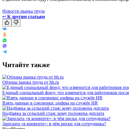
Новости рынка труда
↩
К другим статьям
Читайте также
Обзоры рынка труда от hh.ru
Единый социальный фонд: что изменится для работников пос
Взять данные в союзники: цифры на службе HR
Надбавка за сельский стаж: кому положена доплата
Зарплата «в конверте»: в чём риски для сотрудника?
HeadHunter