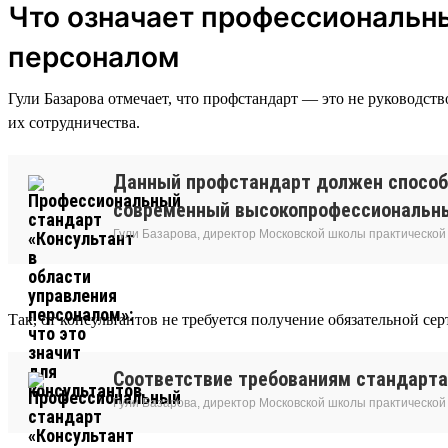
Что означает профессиональны
персоналом
Гули Базарова отмечает, что профстандарт — это не руководст
их сотрудничества.
Данный профстандарт должен способ
современный высокопрофессиональный
Гули Базарова, директор Московской школы практической
Так, от консультантов не требуется получение обязательной с
Соответствие требованиям стандарта
Гули Базарова, директор Московской школы практической