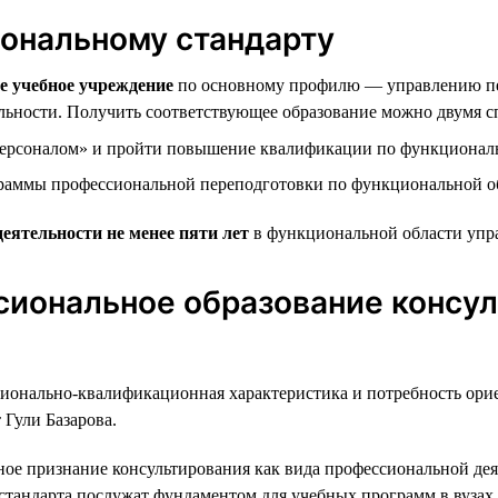
иональному стандарту
е учебное учреждение
по основному профилю — управлению пе
ельности. Получить соответствующее образование можно двумя с
персоналом» и пройти повышение квалификации по функциональ
граммы профессиональной переподготовки по функциональной о
деятельности не менее пяти лет
в функциональной области упр
сиональное образование консул
онально-квалификационная характеристика и потребность ориен
 Гули Базарова.
ное признание консультирования как вида профессиональной дея
стандарта послужат фундаментом для учебных программ в вузах 